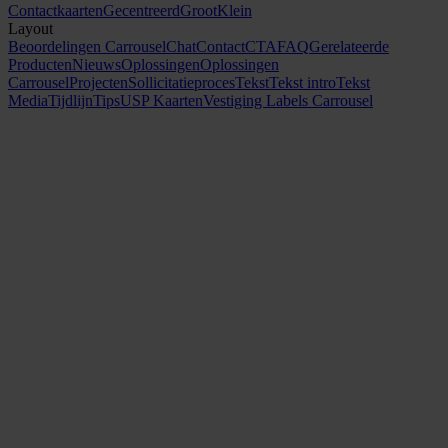
Contactkaarten
Gecentreerd
Groot
Klein
Layout
Beoordelingen Carrousel
Chat
Contact
CTA
FAQ
Gerelateerde
Producten
Nieuws
Oplossingen
Oplossingen
Carrousel
Projecten
Sollicitatieproces
Tekst
Tekst intro
Tekst
Media
Tijdlijn
Tips
USP Kaarten
Vestiging Labels Carrousel