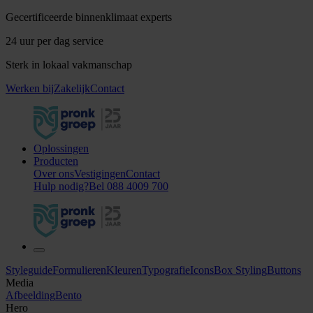
Gecertificeerde binnenklimaat experts
24 uur per dag service
Sterk in lokaal vakmanschap
Werken bij
Zakelijk
Contact
Oplossingen
Producten
Over ons
Vestigingen
Contact
Bel 088 4009 700
Hulp nodig?
Bel 088 4009 700
Styleguide
Formulieren
Kleuren
Typografie
Icons
Box Styling
Buttons
Media
Afbeelding
Bento
Hero