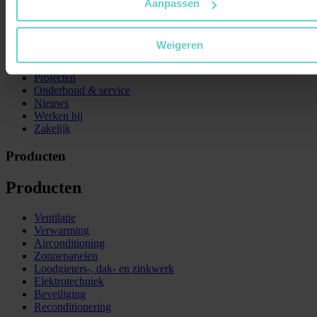
Aanpassen
PronkGroep
Over ons
Weigeren
Oplossingen
Vestigingen
Projecten
Onderhoud & service
Nieuws
Werken bij
Zakelijk
Producten
Producten
Ventilatie
Verwarming
Airconditioning
Zonnepanelen
Loodgieters-, dak- en zinkwerk
Elektrotechniek
Beveiliging
Reconditionering