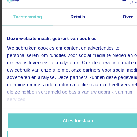
Toestemming
Details
Over
Deze website maakt gebruik van cookies
Hulp nodig? Onze specialisten staan voor je klaar!
We gebruiken cookies om content en advertenties te
personaliseren, om functies voor social media te bieden en 
Vraag het direct aan een PronkGroep specialist.
We denken graag met je mee.
ons websiteverkeer te analyseren. Ook delen we informatie 
uw gebruik van onze site met onze partners voor social medi
Bel 088 4009 500
adverteren en analyse. Deze partners kunnen deze gegeven
Test
Test
combineren met andere informatie die u aan ze heeft verstrek
die ze hebben verzameld op basis van uw gebruik van hun
services.
088 4009 700
Bereikbaar tot 16:30 uur
Alles toestaan
PronkGroep