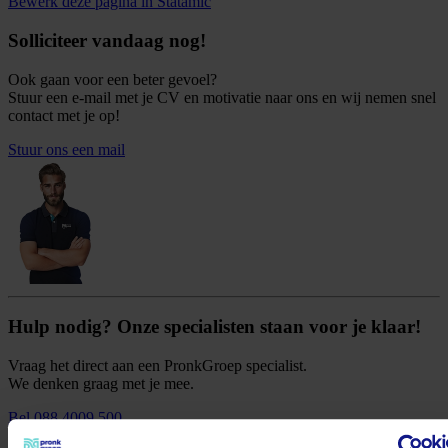
Bewerk deze pagina in Statamic
Solliciteer vandaag nog!
Ook gaan voor een beter gevoel?
Stuur een e-mail met je CV en motivatie naar ons en wij nemen snel
contact met je op!
Stuur ons een mail
Hulp nodig? Onze specialisten staan voor je klaar!
Vraag het direct aan een PronkGroep specialist.
We denken graag met je mee.
Bel 088 4009 500