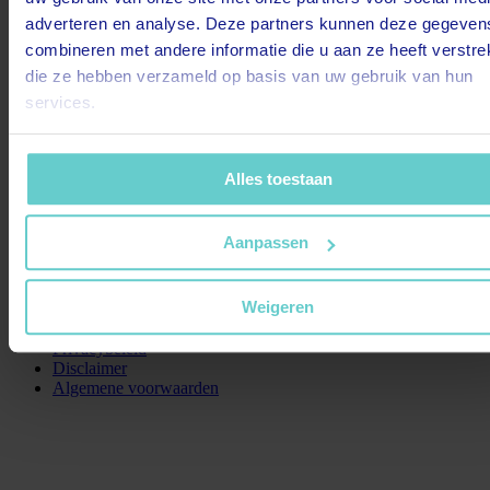
Verwarming
adverteren en analyse. Deze partners kunnen deze gegeven
Airconditioning
Zonnepanelen
combineren met andere informatie die u aan ze heeft verstrek
Loodgieters-, dak- en zinkwerk
die ze hebben verzameld op basis van uw gebruik van hun
Elektrotechniek
services.
Beveiliging
Reconditionering
PronkGroep Hoofdvestiging
Alles toestaan
info@pronk-groep.nl
Weg en Land 9
Aanpassen
2661 DC
Bergschenhoek
Weigeren
Copyright © 2025
Cookies
Privacybeleid
Disclaimer
Algemene voorwaarden