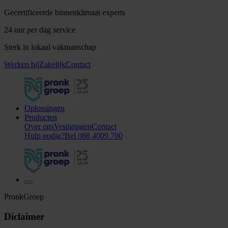
Gecertificeerde binnenklimaat experts
24 uur per dag service
Sterk in lokaal vakmanschap
Werken bij
Zakelijk
Contact
Oplossingen
Producten
Over ons
Vestigingen
Contact
Bel 088 4009 700
Hulp nodig?
Bel 088 4009 700
PronkGroep
Diclaimer