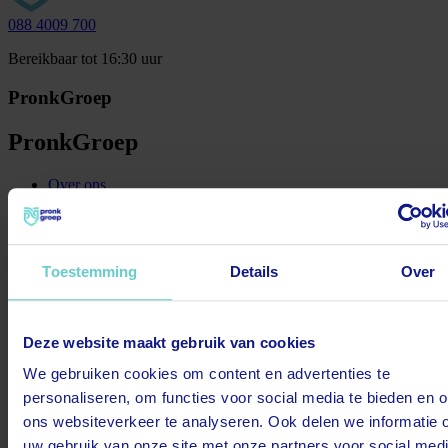
088 4009 700
Bereikbaar tot 16:30 uur
PronkGroep
PronkGroep
Over ons
Oplossingen
Vestigingen
Projecten
Onderhoud & service
Toestemming
Details
Over
Nieuws
Werken bij
Zakelijk
Deze website maakt gebruik van cookies
Producten
We gebruiken cookies om content en advertenties te
Producten
personaliseren, om functies voor social media te bieden en 
ons websiteverkeer te analyseren. Ook delen we informatie 
Ventilatie
uw gebruik van onze site met onze partners voor social medi