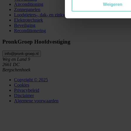
Weigeren
Airconditioning
Zonnepanelen
Loodgieters-, dak- en zinkwerk
Elektrotechniek
Beveiliging
Reconditionering
PronkGroep Hoofdvestiging
info@pronk-groep.nl
Weg en Land 9
2661 DC
Bergschenhoek
Copyright © 2025
Cookies
Privacybeleid
Disclaimer
Algemene voorwaarden