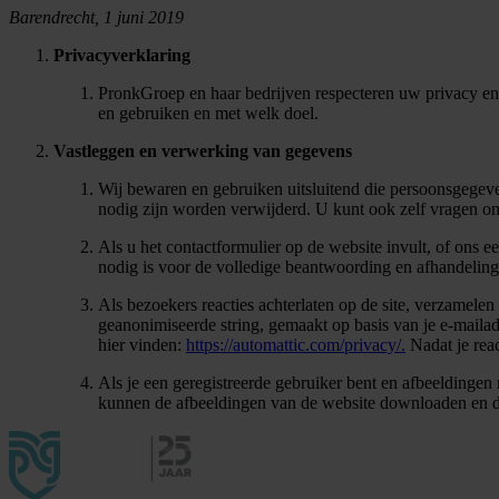
Barendrecht, 1 juni 2019
Privacyverklaring
PronkGroep en haar bedrijven respecteren uw privacy e
en gebruiken en met welk doel.
Vastleggen en verwerking van gegevens
Wij bewaren en gebruiken uitsluitend die persoonsgegeve
nodig zijn worden verwijderd. U kunt ook zelf vragen o
Als u het contactformulier op de website invult, of ons 
nodig is voor de volledige beantwoording en afhandeling
Als bezoekers reacties achterlaten op de site, verzamele
geanonimiseerde string, gemaakt op basis van je e-mailad
hier vinden:
https://automattic.com/privacy/.
Nadat je reac
Als je een geregistreerde gebruiker bent en afbeeldinge
kunnen de afbeeldingen van de website downloaden en de