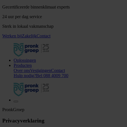
Gecertificeerde binnenklimaat experts
24 uur per dag service
Sterk in lokaal vakmanschap
Werken bij
Zakelijk
Contact
Oplossingen
Producten
Over ons
Vestigingen
Contact
Bel 088 4009 700
Hulp nodig?
Bel 088 4009 700
PronkGroep
Privacyverklaring