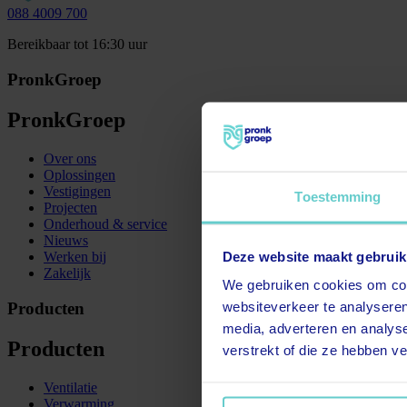
088 4009 700
Bereikbaar tot 16:30 uur
PronkGroep
PronkGroep
Over ons
Oplossingen
Vestigingen
Toestemming
Projecten
Onderhoud & service
Nieuws
Deze website maakt gebruik
Werken bij
Zakelijk
We gebruiken cookies om cont
Producten
websiteverkeer te analyseren
media, adverteren en analys
Producten
verstrekt of die ze hebben v
Ventilatie
Verwarming