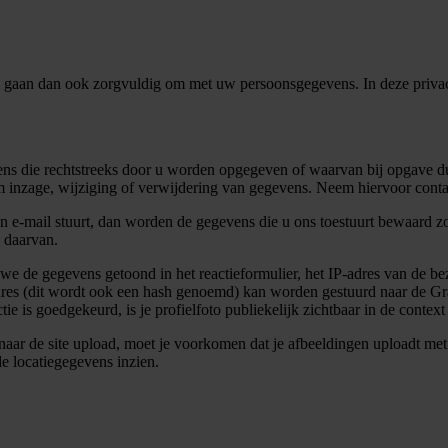
n gaan dan ook zorgvuldig om met uw persoonsgegevens. In deze privac
ns die rechtstreeks door u worden opgegeven of waarvan bij opgave duid
m inzage, wijziging of verwijdering van gegevens. Neem hiervoor conta
een e-mail stuurt, dan worden de gegevens die u ons toestuurt bewaard z
 daarvan.
n we de gegevens getoond in het reactieformulier, het IP-adres van de b
res (dit wordt ook een hash genoemd) kan worden gestuurd naar de Grav
tie is goedgekeurd, is je profielfoto publiekelijk zichtbaar in de context 
n naar de site upload, moet je voorkomen dat je afbeeldingen uploadt 
 locatiegegevens inzien.