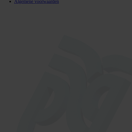
Algemene voorwaarden