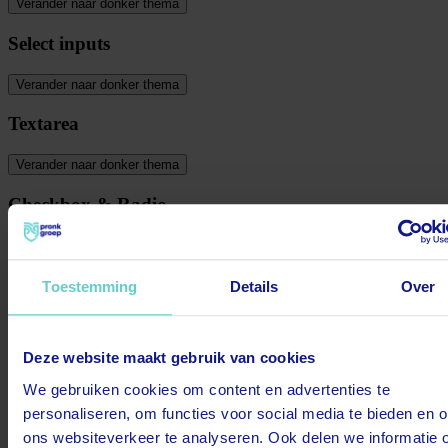
Verander naar donker thema
Select inputs
Verander naar donker thema
Textarea
Verander naar donker thema
Checkbox & Radio
Verander naar donker thema
Switch & Toggle
Toestemming
Details
Over
Verander naar donker thema
Deze website maakt gebruik van cookies
We gebruiken cookies om content en advertenties te
088 4009 700
personaliseren, om functies voor social media te bieden en 
ons websiteverkeer te analyseren. Ook delen we informatie 
Bereikbaar tot 16:30 uur