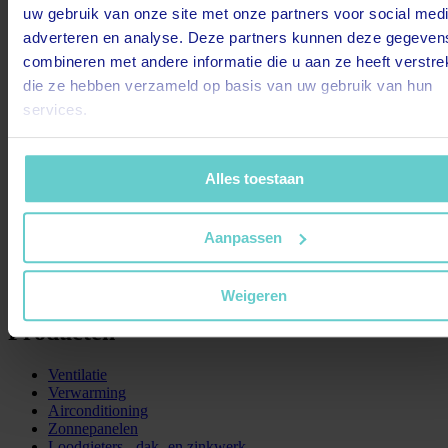
uw gebruik van onze site met onze partners voor social medi
PronkGroep
adverteren en analyse. Deze partners kunnen deze gegeven
combineren met andere informatie die u aan ze heeft verstrek
PronkGroep
die ze hebben verzameld op basis van uw gebruik van hun
services.
Over ons
Oplossingen
Vestigingen
Projecten
Alles toestaan
Onderhoud & service
Nieuws
Werken bij
Aanpassen
Zakelijk
Producten
Weigeren
Producten
Ventilatie
Verwarming
Airconditioning
Zonnepanelen
Loodgieters-, dak- en zinkwerk