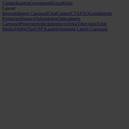
Contactkaarten
Gecentreerd
Groot
Klein
Layout
Beoordelingen Carrousel
Chat
Contact
CTA
FAQ
Gerelateerde
Producten
Nieuws
Oplossingen
Oplossingen
Carrousel
Projecten
Sollicitatieproces
Tekst
Tekst intro
Tekst
Media
Tijdlijn
Tips
USP Kaarten
Vestiging Labels Carrousel