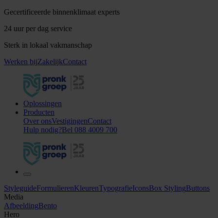
Gecertificeerde binnenklimaat experts
24 uur per dag service
Sterk in lokaal vakmanschap
Werken bij
Zakelijk
Contact
Oplossingen
Producten
Over ons
Vestigingen
Contact
Bel 088 4009 700
Hulp nodig?
Bel 088 4009 700
Styleguide
Formulieren
Kleuren
Typografie
Icons
Box Styling
Buttons
Media
Afbeelding
Bento
Hero